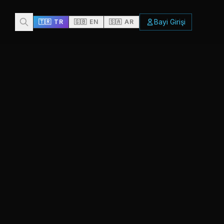
Bayi Girişi
🇹🇷
TR
🇬🇧
EN
🇸🇦
AR