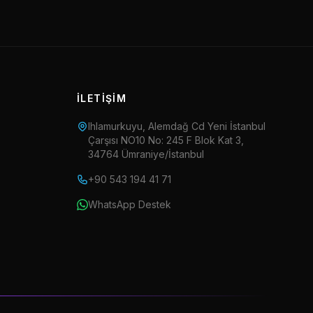
İLETIŞIM
Ihlamurkuyu, Alemdağ Cd Yeni İstanbul
Çarşısı NO10 No: 245 F Blok Kat 3,
34764 Ümraniye/İstanbul
+90 543 194 41 71
WhatsApp Destek